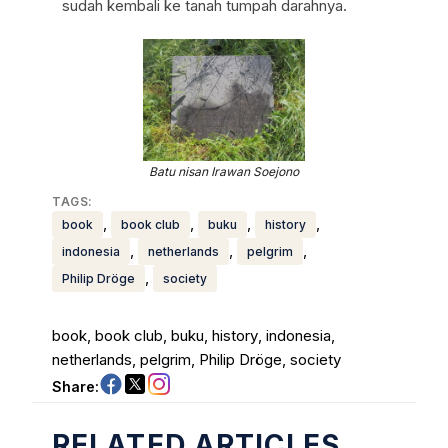
sudah kembali ke tanah tumpah darahnya.
Batu nisan Irawan Soejono
TAGS:
, 
, 
, 
, 
book
book club
buku
history
, 
, 
, 
indonesia
netherlands
pelgrim
, 
Philip Dröge
society
book
, 
book club
, 
buku
, 
history
, 
indonesia
, 
netherlands
, 
pelgrim
, 
Philip Dröge
, 
society
Share:
RELATED ARTICLES