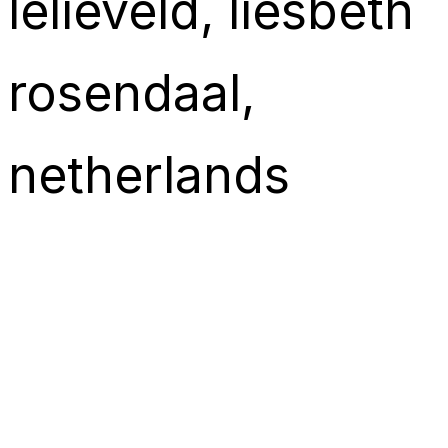
lelieveld
, 
liesbeth
rosendaal
, 
netherlands