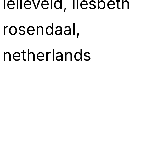
lelieveld
, 
liesbeth
rosendaal
, 
netherlands