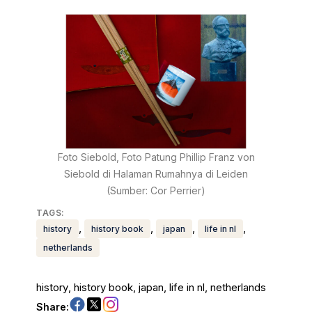
Foto Siebold, Foto Patung Phillip Franz von
Siebold di Halaman Rumahnya di Leiden
(Sumber: Cor Perrier)
TAGS:
, 
, 
, 
, 
history
history book
japan
life in nl
netherlands
history
, 
history book
, 
japan
, 
life in nl
, 
netherlands
Share: