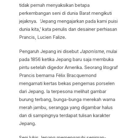
tidak pernah menyaksikan betapa
perkembangan seni di dunia Barat mengikuti
jejaknya. ‘Jepang mengajarkan pada kami puisi
dunia kita,’ kata penulis dan desainer perhiasan
Prancis, Lucien Falize.
Pengaruh Jepang ini disebut
Japonisme,
mulai
pada 1856 ketika Jepang baru saja membuka
pintu setelah digedor Amerika. Seorang litograf
Prancis bernama Félix Bracquemond
mengamati kertas bekas pengemas porselen
dari Jepang. Ia terpesona melihat gambar
burung terbang, bunga-bunga merekah warna
merah jambu, serangga yang digambar halus
dan di sampingnya terdapat tulisan karakter
Jepang.
Seni lukis Jepang memengaruhi seniman-