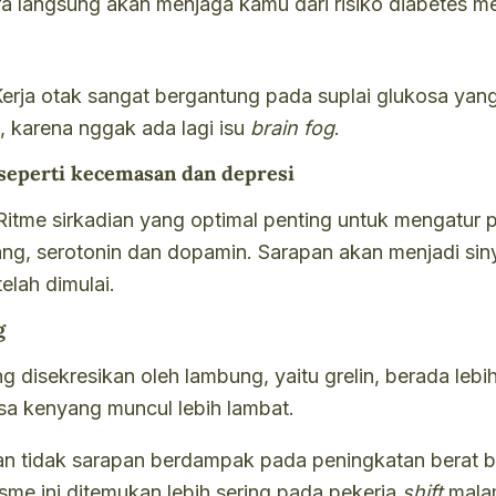
ara langsung akan menjaga kamu dari risiko diabetes mel
Kerja otak sangat bergantung pada suplai glukosa yang
n, karena nggak ada lagi isu
brain fog
.
seperti kecemasan dan depresi
 Ritme sirkadian yang optimal penting untuk mengatur p
, serotonin dan dopamin. Sarapan akan menjadi siny
elah dimulai.
g
disekresikan oleh lambung, yaitu grelin, berada lebih
sa kenyang muncul lebih lambat.
saan tidak sarapan berdampak pada peningkatan bera
nisme ini ditemukan lebih sering pada pekerja
shift
mala