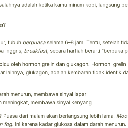
salahnya adalah ketika kamu minum kopi, langsung ber
an?
dur, tubuh
berpuasa
selama 6–8 jam. Tentu, setelah tid
a Inggris,
breakfast,
secara harfiah berarti “berbuka 
dipicu oleh hormon grelin dan glukagon. Hormon greli
r lainnya, glukagon, adalah kembaran tidak identik d
darah menurun, membawa sinyal lapar
ah meningkat, membawa sinyal kenyang
an? Puasa dari malam akan berlangsung lebih lama.
Moo
in fog.
Ini karena kadar glukosa dalam darah menurun. P