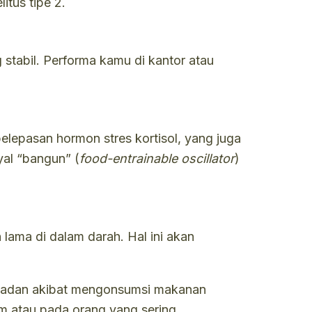
itus tipe 2.
 stabil. Performa kamu di kantor atau
elepasan hormon stres kortisol, yang juga
al “bangun” (
food-entrainable oscillator
)
 lama di dalam darah. Hal ini akan
t badan akibat mengonsumsi makanan
m atau pada orang yang sering