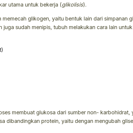
ar utama untuk bekerja (
glikolisis
).
uh memecah glikogen, yaitu bentuk lain dari simpanan g
n juga sudah menipis, tubuh melakukan cara lain untu
es membuat glukosa dari sumber non- karbohidrat, y
osa dibandingkan protein, yaitu dengan mengubah glis