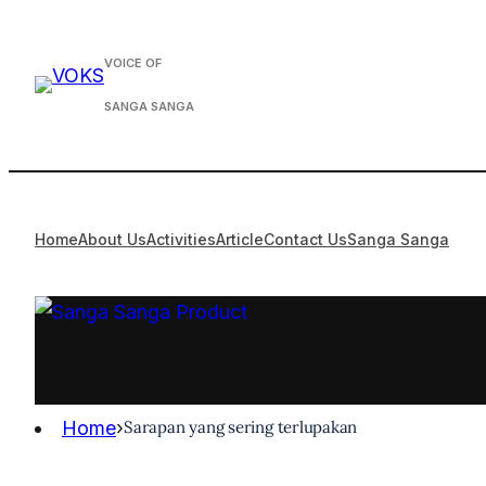
VOICE OF
SANGA SANGA
Home
About Us
Activities
Article
Contact Us
Sanga Sanga
Home
›
Sarapan yang sering terlupakan